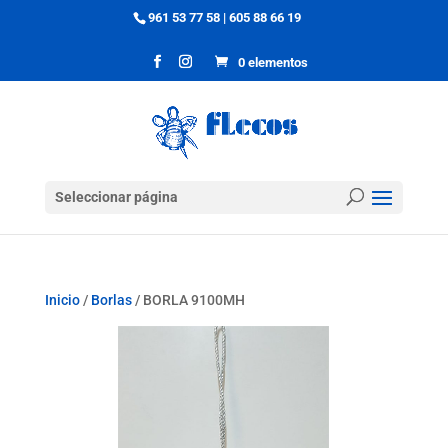
961 53 77 58
|
605 88 66 19
0 elementos
Seleccionar página
Inicio
/
Borlas
/ BORLA 9100MH