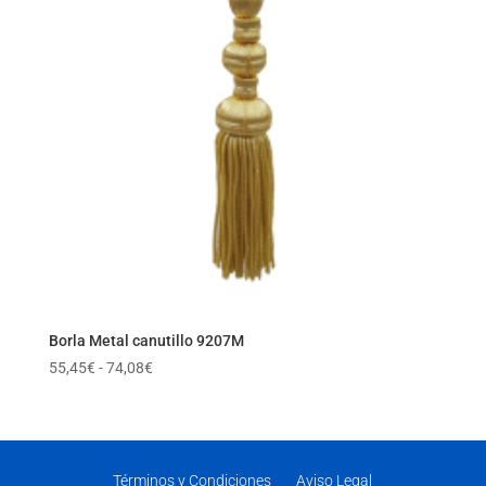
Borla Metal canutillo 9207M
Rango
55,45
€
-
74,08
€
de
precios:
desde
55,45€
Términos y Condiciones
Aviso Legal