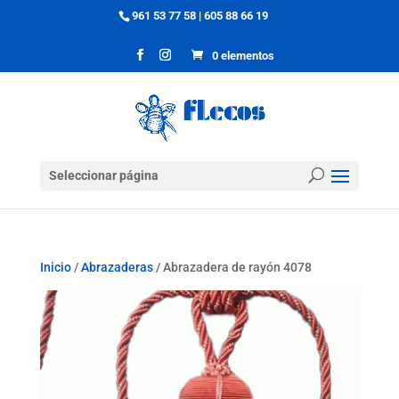
961 53 77 58
|
605 88 66 19
0 elementos
Seleccionar página
Inicio
/
Abrazaderas
/ Abrazadera de rayón 4078