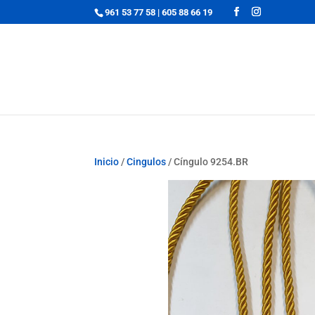
961 53 77 58
|
605 88 66 19
Inicio
/
Cingulos
/ Cíngulo 9254.BR