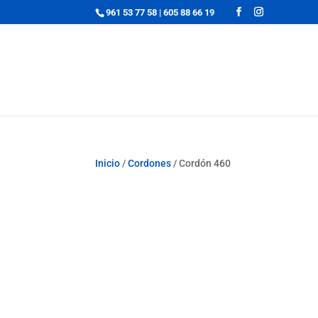
961 53 77 58
|
605 88 66 19
Inicio
/
Cordones
/ Cordón 460