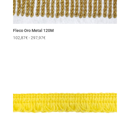
Fleco Oro Metal 120M
Rango
102,87
€
-
297,97
€
de
precios:
desde
102,87€
hasta
297,97€