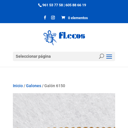
961 53 77 58
|
605 88 66 19
0 elementos
Seleccionar página
Inicio
/
Galones
/ Galón 6150