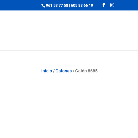
961 53 77 58
|
605 88 66 19
Inicio
/
Galones
/ Galón 8685