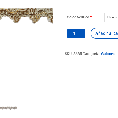
Color Acrílico
*
Galón
Añadir al ca
8685
cantidad
SKU:
8685
Categoría:
Galones