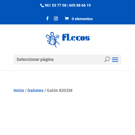
961 53 77 58
|
605 88 66 19
0 elementos
Seleccionar página
Inicio
/
Galones
/ Galón 8302M