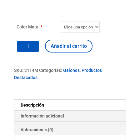
Color Metal
*
Galón
Añadir al carrito
Metal
con
Trenza
SKU:
2114M
Categorías:
Galones
,
Productos
2114M
Destacados
cantidad
Descripción
Información adicional
Valoraciones (0)