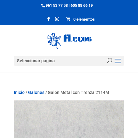
961 53 77 58
|
605 88 66 19
0 elementos
Seleccionar página
Inicio
/
Galones
/ Galón Metal con Trenza 2114M