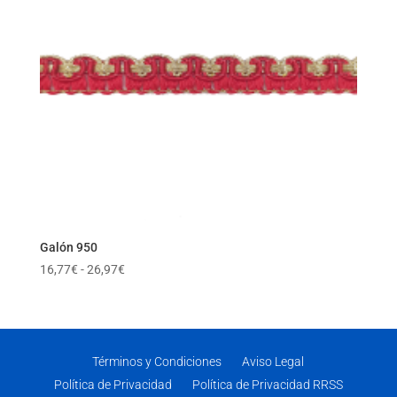
Galón 950
Rango
16,77
€
-
26,97
€
de
precios:
desde
16,77€
Términos y Condiciones
Aviso Legal
hasta
Política de Privacidad
Política de Privacidad RRSS
26,97€