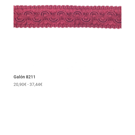
Galón 8211
Rango
20,90
€
-
37,44
€
de
precios:
desde
20,90€
hasta
37,44€