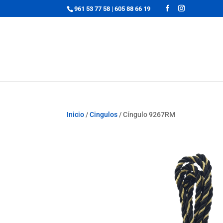
961 53 77 58
|
605 88 66 19
Inicio
/
Cingulos
/ Cíngulo 9267RM