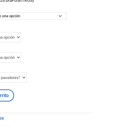
OS DISPOSITIVOS)
sta
7,50€
rrito
os