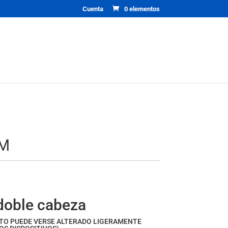
Cuenta
0 elementos
RM
ango
e
ecios:
doble cabeza
esde
5,78€
CTO PUEDE VERSE ALTERADO LIGERAMENTE