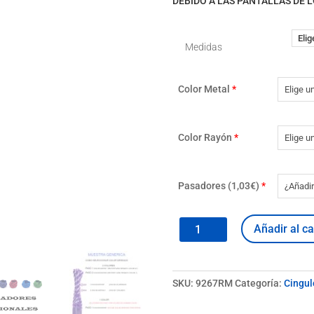
DEBIDO A LAS PANTALLAS DE L
ha
1
Medidas
Color Metal
*
Color Rayón
*
Pasadores (1,03€)
*
Cíngulo
Añadir al ca
9267RM
cantidad
SKU:
9267RM
Categoría:
Cingul