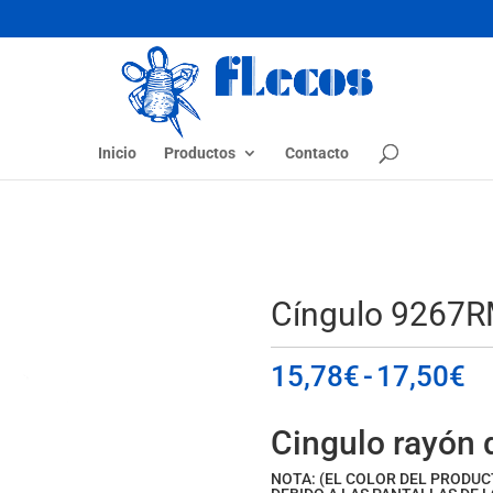
Inicio
Productos
Contacto
Cíngulo 9267
R
15,78
€
-
17,50
€
d
pr
Cingulo rayón 
d
1
NOTA: (EL COLOR DEL PRODU